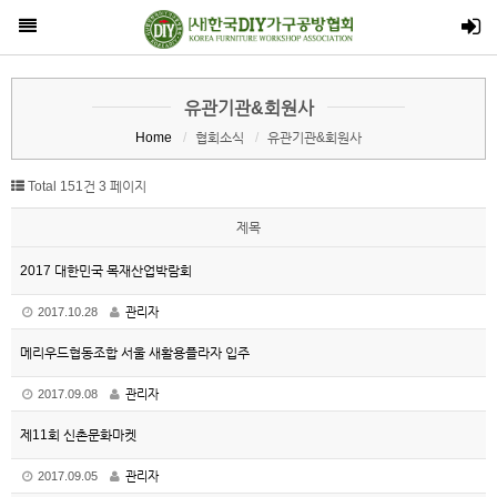
전체메뉴
유관기관&회원사
Home
협회소식
유관기관&회원사
Home
협회소개
Total 151건
3 페이지
협회회원
제목
목공DIY교육사
2017 대한민국 목재산업박람회
협회지정교육기관
2017.10.28
관리자
협회소식
메리우드협동조합 서울 새활용플라자 입주
공지사항
2017.09.08
관리자
목공DIY교육사공지
제11회 신촌문화마켓
유관기관&회원사
2017.09.05
관리자
참여마당