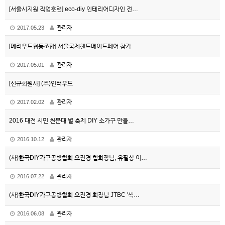
[서울시지원 직업훈련] eco-diy 인테리어디자인 전…
사이트이용안내
2017.05.23
관리자
로그인
[메리우드협동조합] 서울국제핸드메이드페어 참가
회원가입
2017.05.01
관리자
이용약관
[신규회원사] (주)인터우드
개인정보 취급방침
2017.02.02
관리자
이메일 무단수집거부
2016 대전 시민 천문대 별 축제 DIY 소가구 만들…
1:1문의
2016.10.12
관리자
© 한국DIY가구공방협회. All Rights Reserved.
(사)한국DIY가구공방협회 오진경 협회장님, 유필상 이…
2016.07.22
관리자
(사)한국DIY가구공방협회 오진경 회장님 JTBC '색…
2016.06.08
관리자