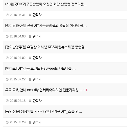
(사)한국DIY가구공방협회 오진경 회장 산림청 정책자문…
2016.05.31
관리자
[쟁이남양주점] 한국DIY가구공방협회 유필상 이사님 국…
2016.04.08
관리자
[쟁이남양주점] 유필상 이사님 KBS아침뉴스타임 방송출…
2016.04.02
관리자
[인아트] DIY전문 브랜드 Heywoods 파트너샵 …
2015.07.22
관리자
무료 교육 안내 eco-diy 인테리어디자인 전문가과정…
+
1
2015.04.13
관리자
[농민신문] 생생체험 기자가 간다 <가구DIY_스툴 만…
2015.03.29
관리자